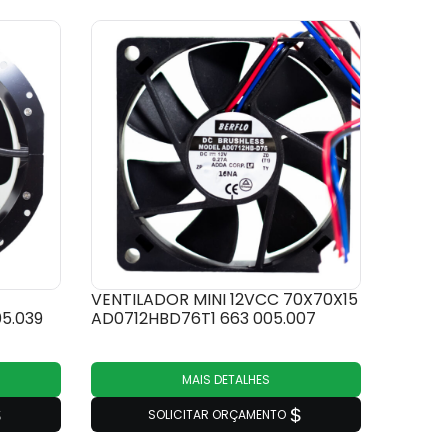
VENTILADOR MINI 12VCC 70X70X15
5.039
AD0712HBD76T1 663 005.007
MAIS DETALHES
SOLICITAR ORÇAMENTO