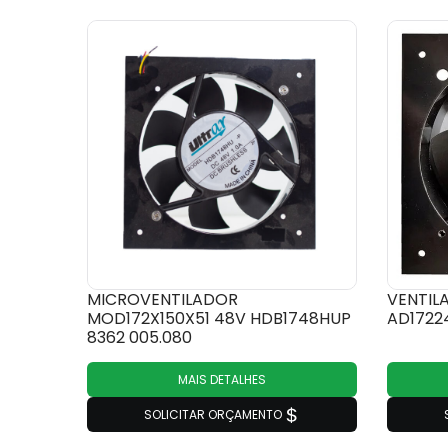
MICROVENTILADOR
VENTILA
MOD172X150X51 48V HDB1748HUP
AD1722
8362 005.080
MAIS DETALHES
SOLICITAR ORÇAMENTO