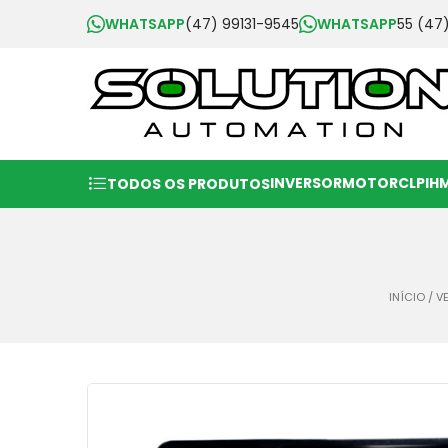
WHATSAPP
(47) 99131-9545
WHATSAPP
55 (47
INVERSOR
MOTOR
CLP
IH
TODOS OS PRODUTOS
INÍCIO
/
V