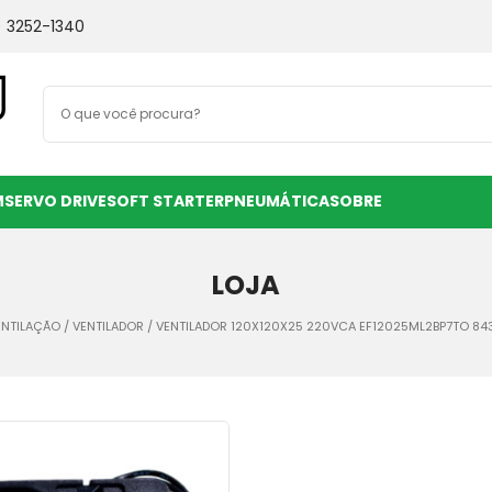
) 3252-1340
M
SERVO DRIVE
SOFT STARTER
PNEUMÁTICA
SOBRE
LOJA
ENTILAÇÃO
/
VENTILADOR
/ VENTILADOR 120X120X25 220VCA EF12025ML2BP7TO 84