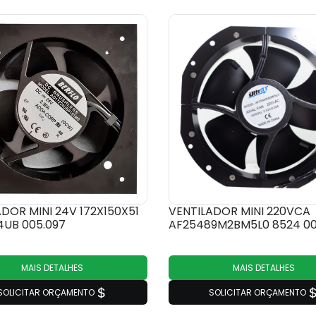
DOR MINI 24V 172X150X51
VENTILADOR MINI 220VCA
4UB 005.097
AF25489M2BM5L0 8524 00
MAIS DETALHES
MAIS DETALHES
SOLICITAR ORÇAMENTO
SOLICITAR ORÇAMENTO