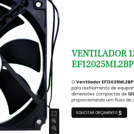
VENTILADOR 1
EF12025ML2BP7
O
Ventilador EF12025ML2B
para resfriamento de equipam
dimensões compactas de
12
proporcionando um fluxo de a
SOLICITAR ORÇAMENTO