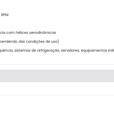
0 RPM
)
ência com hélices aerodinâmicas
ependendo das condições de uso)
equência, sistemas de refrigeração, servidores, equipamentos indu