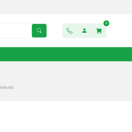
0
 005.092