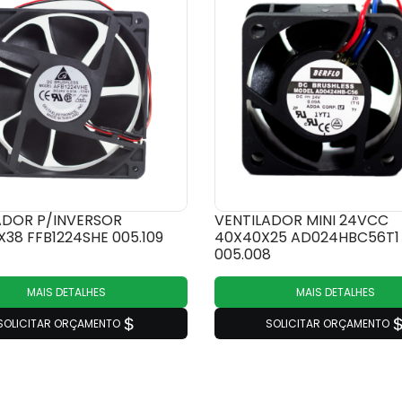
ADOR P/INVERSOR
VENTILADOR MINI 24VCC
X38 FFB1224SHE 005.109
40X40X25 AD024HBC56T1
005.008
MAIS DETALHES
MAIS DETALHES
SOLICITAR ORÇAMENTO
SOLICITAR ORÇAMENTO