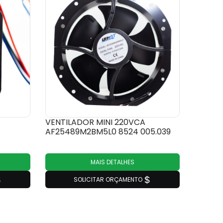
VENTILADOR MINI 220VCA
AF25489M2BM5L0 8524 005.039
MAIS DETALHES
SOLICITAR ORÇAMENTO