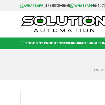
WHATSAPP
(47) 99131-9545
WHATSAPP
55 (47
INVERSOR
MOTOR
CLP
IH
TODOS OS PRODUTOS
INÍCIO