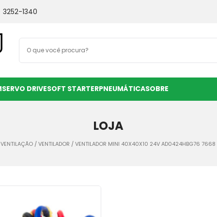
) 3252-1340
M
SERVO DRIVE
SOFT STARTER
PNEUMÁTICA
SOBRE
LOJA
/
VENTILAÇÃO
/
VENTILADOR
/ VENTILADOR MINI 40X40X10 24V AD0424HBG76 7668