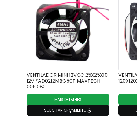
VENTILADOR MINI 12VCC 25X25X10
VENTIL
12V *AD0212MBG50T MAXTECH
120X120
005.082
MAIS DETALHES
SOLICITAR ORÇAMENTO