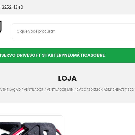
) 3252-1340
M
SERVO DRIVE
SOFT STARTER
PNEUMÁTICA
SOBRE
LOJA
/
VENTILAÇÃO
/
VENTILADOR
/ VENTILADOR MINI 12VCC 120X120X AD1212HBA73T 922