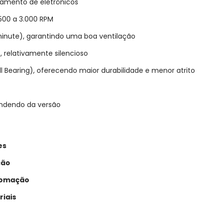
iamento de eletrônicos
00 a 3.000 RPM
inute), garantindo uma boa ventilação
relativamente silencioso
l Bearing), oferecendo maior durabilidade e menor atrito
ndendo da versão
es
ção
utomação
riais