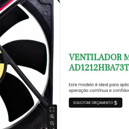
VENTILADOR M
AD1212HBA73T 
Este modelo é ideal para ap
operação contínua e confiáve
SOLICITAR ORÇAMENTO