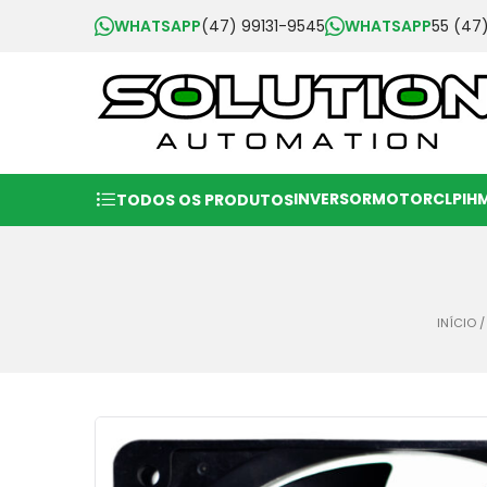
WHATSAPP
(47) 99131-9545
WHATSAPP
55 (47
INVERSOR
MOTOR
CLP
IH
TODOS OS PRODUTOS
INÍCIO