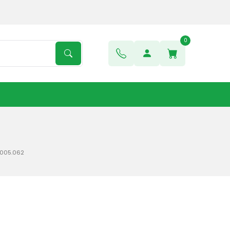
0
 005.062