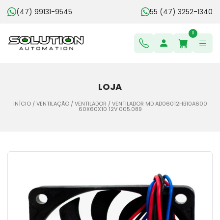
(47) 99131-9545
55 (47) 3252-1340
0
LOJA
INÍCIO
/
VENTILAÇÃO
/
VENTILADOR
/ VENTILADOR MD AD06012HB10A600
60X60X10 12V 005.089