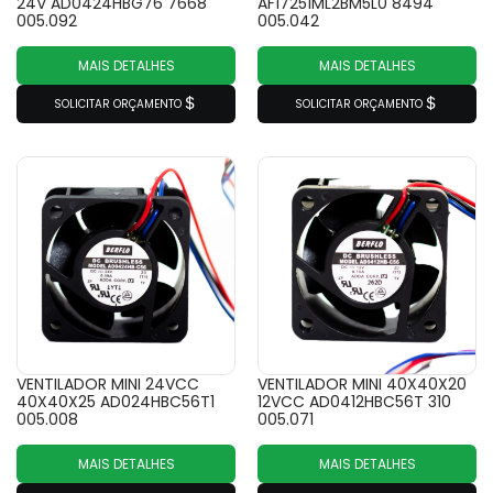
24V AD0424HBG76 7668
AF17251ML2BM5L0 8494
005.092
005.042
MAIS DETALHES
MAIS DETALHES
SOLICITAR ORÇAMENTO
SOLICITAR ORÇAMENTO
VENTILADOR MINI 24VCC
VENTILADOR MINI 40X40X20
40X40X25 AD024HBC56T1
12VCC AD0412HBC56T 310
005.008
005.071
MAIS DETALHES
MAIS DETALHES