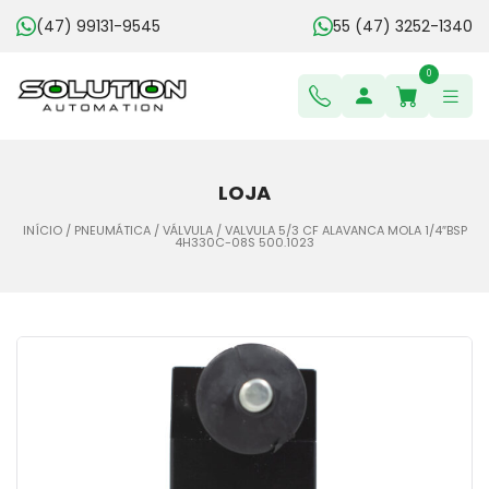
(47) 99131-9545
55 (47) 3252-1340
0
LOJA
INÍCIO
/
PNEUMÁTICA
/
VÁLVULA
/ VALVULA 5/3 CF ALAVANCA MOLA 1/4″BSP
4H330C-08S 500.1023