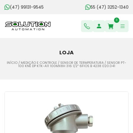
(47) 99131-9545
55 (47) 3252-1340
0
LOJA
INÍCIO
/
MEDIÇÃO E CONTROLE
/
SENSOR DE TERMPERATURA
/ SENSOR PT-
100 KNE DP KTK-A11 100MX8H 316 1/2″ 6FIOS B 4238 020.041