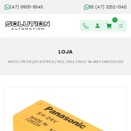
(47) 99131-9545
55 (47) 3252-1340
0
LOJA
INÍCIO
/
PROTEÇÃO ELÉTRICA
/
RELE
/ RELE 24VCC 4A 4REV S4EB 023.269