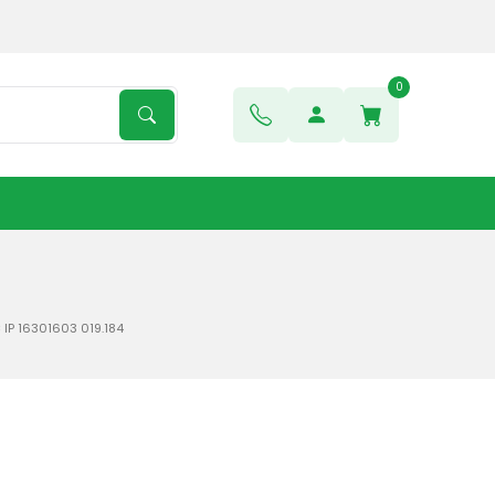
0
IP 16301603 019.184