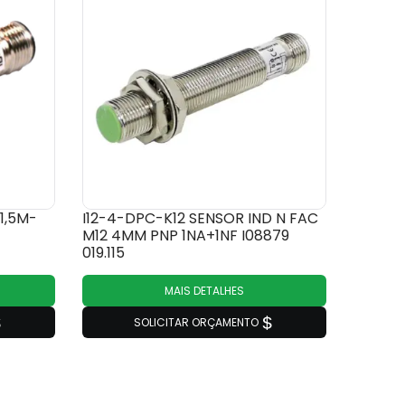
1,5M-
I12-4-DPC-K12 SENSOR IND N FAC
M12 4MM PNP 1NA+1NF I08879
019.115
MAIS DETALHES
SOLICITAR ORÇAMENTO