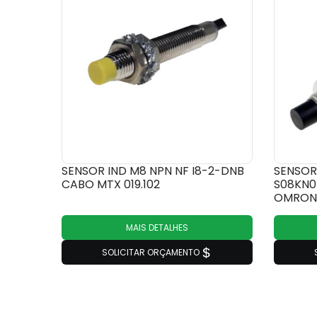
SENSOR IND M8 NPN NF I8-2-DNB
SENSOR
CABO MTX 019.102
S08KN0
OMRON 
MAIS DETALHES
SOLICITAR ORÇAMENTO