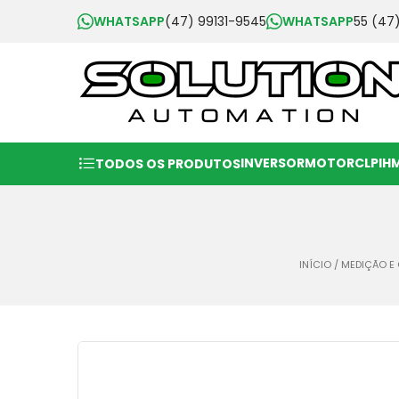
WHATSAPP
(47) 99131-9545
WHATSAPP
55 (47
INVERSOR
MOTOR
CLP
IH
TODOS OS PRODUTOS
INÍCIO
/
MEDIÇÃO E