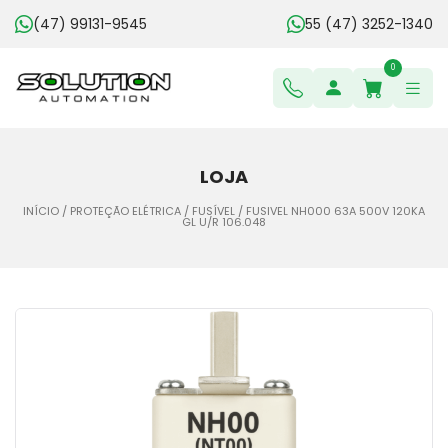
(47) 99131-9545
55 (47) 3252-1340
0
LOJA
INÍCIO
/
PROTEÇÃO ELÉTRICA
/
FUSÍVEL
/ FUSIVEL NH000 63A 500V 120KA
GL U/R 106.048