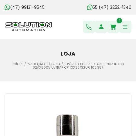
(47) 99131-9545
55 (47) 3252-1340
0
LOJA
INÍCIO
/
PROTEÇÃO ELÉTRICA
/
FUSÍVEL
/ FUSIVEL CART PORC 10X38
32AX500V ULTRAP CP 10X38/32UR 103.357