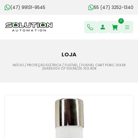
(47) 99131-9545
55 (47) 3252-1340
0
LOJA
INÍCIO
/
PROTEÇÃO ELÉTRICA
/
FUSÍVEL
/ FUSIVEL CART PORC 10X38
25AX500V CP 10X38/25 103.408