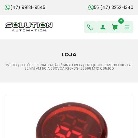
(47) 99131-9545
55 (47) 3252-1340
0
LOJA
INÍCIO
/
BOTÕES E SINALIZAÇÃO
/
SINALEIROS
/ FREQUENCIOMETRO DIGITAL
22MM VM 50 A 380VCA F20-3G I25598 MTX 065.160