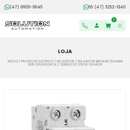
(47) 99131-9545
55 (47) 3252-1340
0
LOJA
INÍCIO
/
PROTEÇÃO ELÉTRICA
/
DISJUNTOR
/ DISJUNTOR BIPOLAR 10A MINI
3KA 230/400VCA C SDD62C10 STECK 004.826