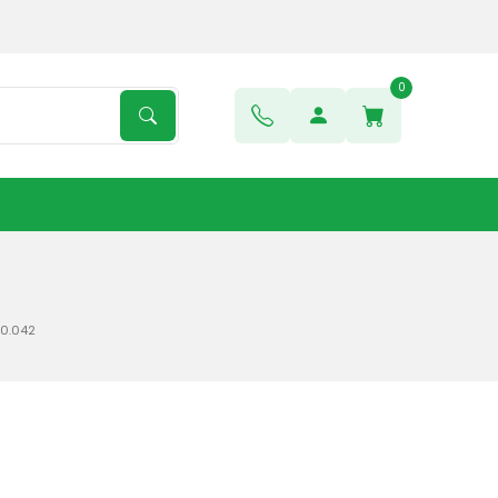
0
00.042