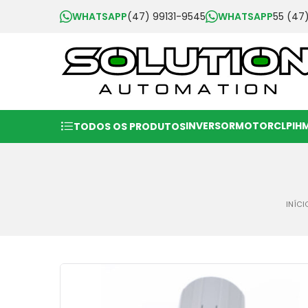
WHATSAPP
(47) 99131-9545
WHATSAPP
55 (47
INVERSOR
MOTOR
CLP
IH
TODOS OS PRODUTOS
INÍCI