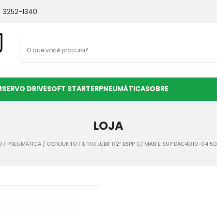
) 3252-1340
M
SERVO DRIVE
SOFT STARTER
PNEUMÁTICA
SOBRE
LOJA
O
/
PNEUMÁTICA
/ CONJUNTO FILTRO LUBR 1/2″ BSPP C/ MAN E SUP DAC4010-04 5