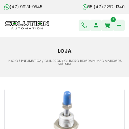
(47) 99131-9545
55 (47) 3252-1340
0
LOJA
INÍCIO
/
PNEUMÁTICA
/
CILINDROS
/ CILINDRO 16X60MM MAG MA16X60S
500.583