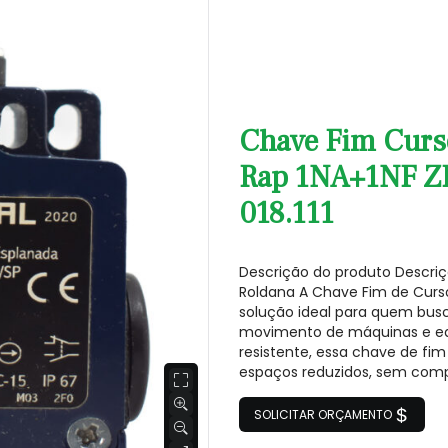
Chave Fim Curso
Rap 1NA+1NF ZR
018.111
Descrição do produto Descri
Roldana A Chave Fim de Curs
solução ideal para quem busc
movimento de máquinas e e
resistente, essa chave de fi
espaços reduzidos, sem comp
SOLICITAR ORÇAMENTO