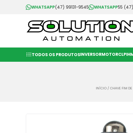
WHATSAPP
(47) 99131-9545
WHATSAPP
55 (47
INVERSOR
MOTOR
CLP
IH
TODOS OS PRODUTOS
INÍCIO
/
CHAVE FIM D