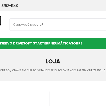
) 3252-1340
M
SERVO DRIVE
SOFT STARTER
PNEUMÁTICA
SOBRE
LOJA
E CURSO
/ CHAVE FIM CURSO METÁLICO PINO ROLDANA AÇO RAP 1NA+1NF ZR25511Z 